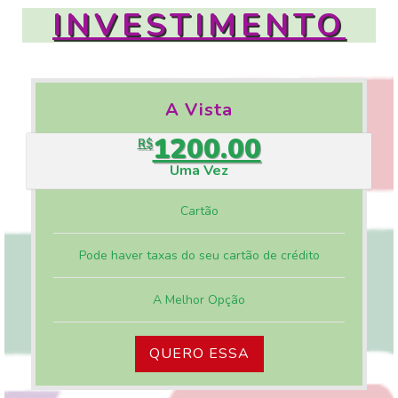
INVESTIMENTO
A Vista
1200.00
R$
Uma Vez
Cartão
Pode haver taxas do seu cartão de crédito
A Melhor Opção
QUERO ESSA