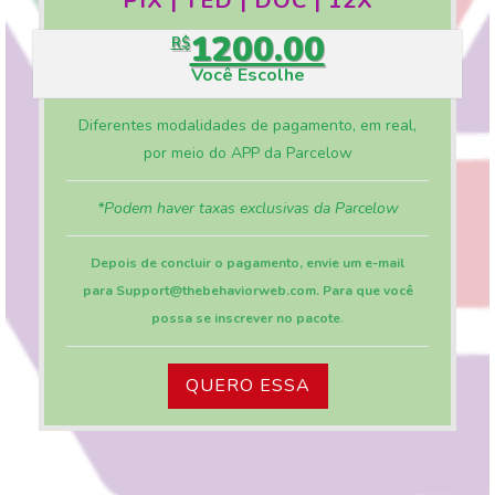
PIX | TED | DOC | 12X
1200.00
R$
Você Escolhe
Diferentes modalidades de pagamento, em real,
por meio do APP da Parcelow
*Podem haver taxas exclusivas da Parcelow
Depois de concluir o pagamento, envie um e-mail
para Support@thebehaviorweb.com. Para que você
possa se inscrever no pacote
.
QUERO ESSA