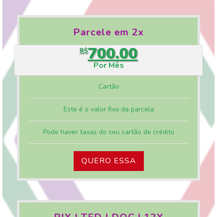
Parcele em 2x
700.00
R$
Por Mês
Cartão
Este é o valor fixo da parcela
Pode haver taxas do seu cartão de crédito
QUERO ESSA